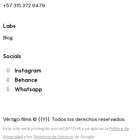
+57 315 372 6479
Labs
Blog
Socials
Instagram
Behance
Whatsapp
Vértigo films © {{Y}}. Todos los derechos reservados.
Este sitio está protegido por reCAPTCHA y se aplican la
Política de
Privacidad
y los
Términos de Servicio
de Google.